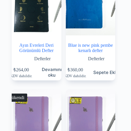
Ayın Evreleri Deri
Blue is new pink pembe
Görünümlü Defter
kenarlı defter
Defterler
Defterler
Devamını
₺
264,00
₺
360,00
Sepete Ekle
oku
KDV dahildir.
KDV dahildir.
Tükendi