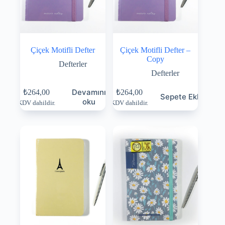
Çiçek Motifli Defter
Çiçek Motifli Defter –
Copy
Defterler
Defterler
Devamını
₺
264,00
₺
264,00
Sepete Ekle
oku
KDV dahildir.
KDV dahildir.