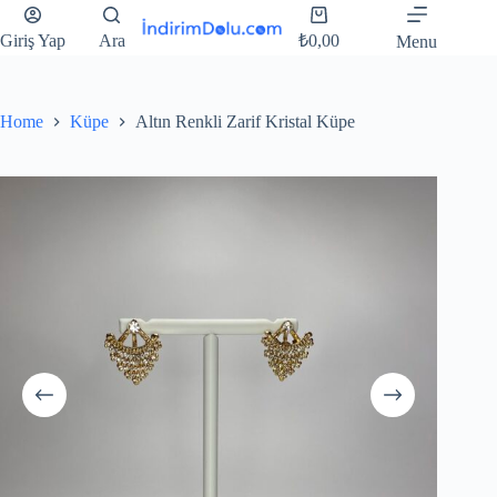
Giriş Yap
Ara
₺
0,00
Menu
Home
Küpe
Altın Renkli Zarif Kristal Küpe