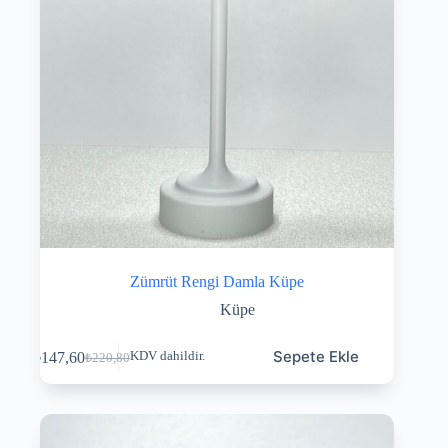
Zümrüt Rengi Damla Küpe
Küpe
Sepete Ekle
₺
147,60
KDV dahildir.
₺
220,80