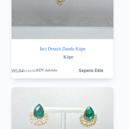
İnci Detaylı Damla Küpe
Küpe
Sepete Ekle
₺
95,04
KDV dahildir.
₺
144,00