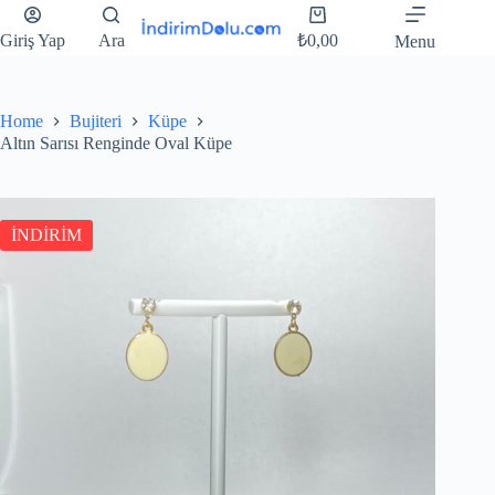
Giriş Yap
Ara
₺
0,00
Menu
Home
Bujiteri
Küpe
Altın Sarısı Renginde Oval Küpe
İNDİRİM