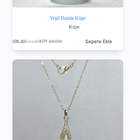
Yeşil Damla Küpe
Küpe
Sepete Ekle
₺
98,40
KDV dahildir.
₺
214,80