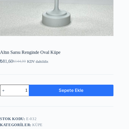
Altın Sarısı Renginde Oval Küpe
₺
81,60
₺
144,00
KDV dahildir.
Sepete Ekle
STOK KODU:
E-032
KATEGORILER:
KÜPE