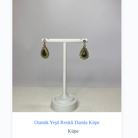
Otantik Yeşil Renkli Damla Küpe
Küpe