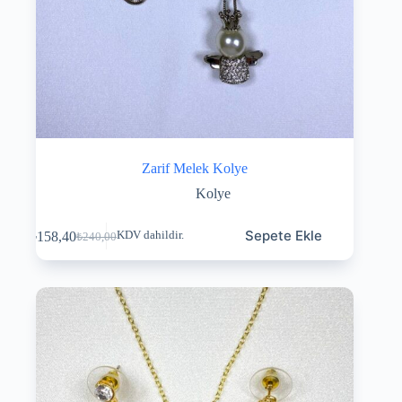
Zarif Melek Kolye
Kolye
Sepete Ekle
₺
158,40
KDV dahildir.
₺
240,00