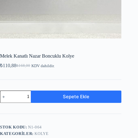
Melek Kanatlı Nazar Boncuklu Kolye
₺
110,88
₺
168,00
KDV dahildir.
Sepete Ekle
STOK KODU:
N1-064
KATEGORILER:
KOLYE