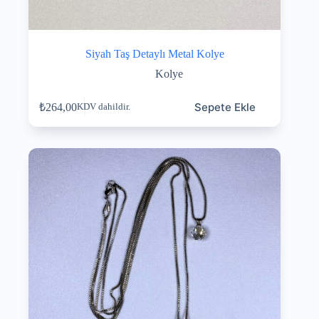
Siyah Taş Detaylı Metal Kolye
Kolye
Sepete Ekle
₺
264,00
KDV dahildir.