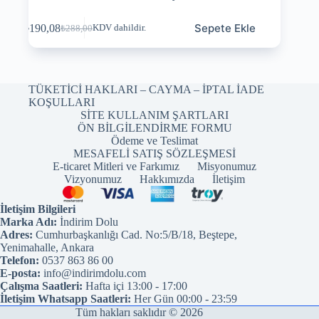
Sepete Ekle
₺
190,08
KDV dahildir.
₺
288,00
TÜKETİCİ HAKLARI – CAYMA – İPTAL İADE
KOŞULLARI
SİTE KULLANIM ŞARTLARI
ÖN BİLGİLENDİRME FORMU
Ödeme ve Teslimat
MESAFELİ SATIŞ SÖZLEŞMESİ
E-ticaret Mitleri ve Farkımız
Misyonumuz
Vizyonumuz
Hakkımızda
İletişim
İletişim Bilgileri
Marka Adı:
İndirim Dolu
Adres:
Cumhurbaşkanlığı Cad. No:5/B/18, Beştepe,
Yenimahalle, Ankara
Telefon:
0537 863 86 00
E-posta:
info@indirimdolu.com
Çalışma Saatleri:
Hafta içi 13:00 - 17:00
İletişim Whatsapp Saatleri:
Her Gün 00:00 - 23:59
Tüm hakları saklıdır © 2026