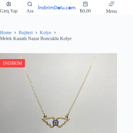
Giriş Yap
Ara
₺
0,00
Menu
Home
Bujiteri
Kolye
Melek Kanatlı Nazar Boncuklu Kolye
İNDİRİM