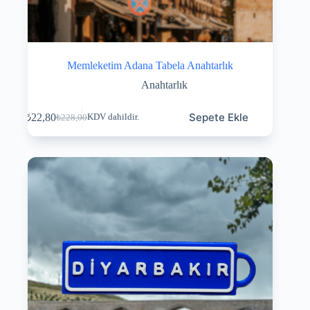
Memleketim Adana Tabela Anahtarlık
Anahtarlık
Sepete Ekle
₺
22,80
KDV dahildir.
₺
228,00