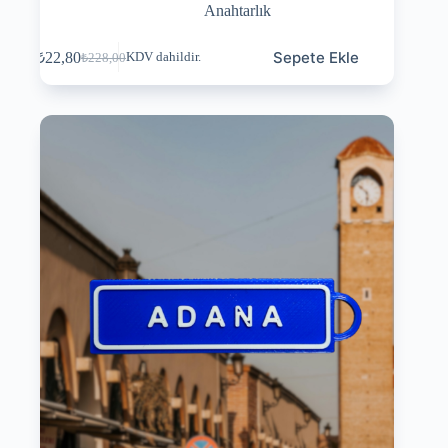
Anahtarlık
Sepete Ekle
₺
22,80
KDV dahildir.
₺
228,00