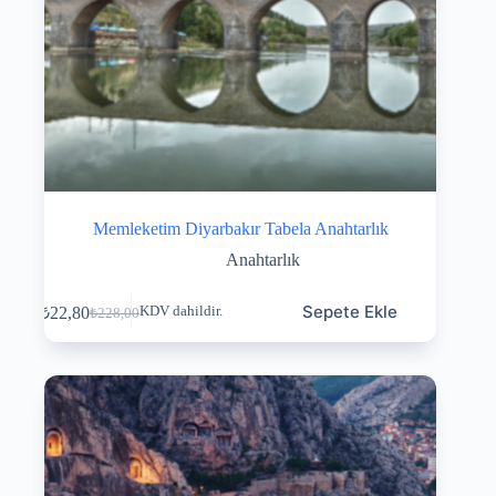
Memleketim Diyarbakır Tabela Anahtarlık
Anahtarlık
Sepete Ekle
₺
22,80
KDV dahildir.
₺
228,00