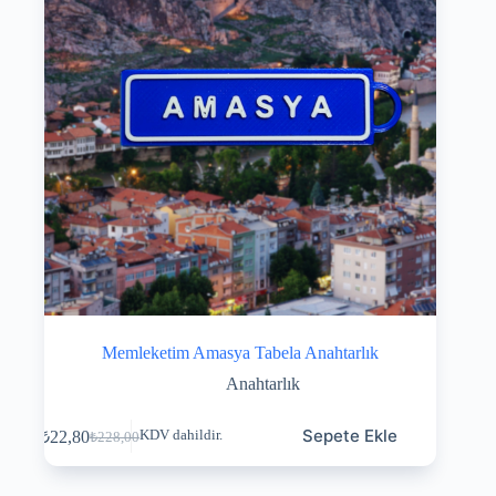
Memleketim Amasya Tabela Anahtarlık
Anahtarlık
Sepete Ekle
₺
22,80
KDV dahildir.
₺
228,00