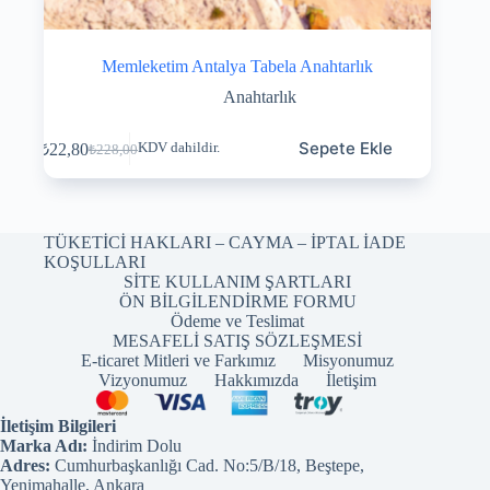
Memleketim Antalya Tabela Anahtarlık
Anahtarlık
Sepete Ekle
₺
22,80
KDV dahildir.
₺
228,00
TÜKETİCİ HAKLARI – CAYMA – İPTAL İADE
KOŞULLARI
SİTE KULLANIM ŞARTLARI
ÖN BİLGİLENDİRME FORMU
Ödeme ve Teslimat
MESAFELİ SATIŞ SÖZLEŞMESİ
E-ticaret Mitleri ve Farkımız
Misyonumuz
Vizyonumuz
Hakkımızda
İletişim
İletişim Bilgileri
Marka Adı:
İndirim Dolu
Adres:
Cumhurbaşkanlığı Cad. No:5/B/18, Beştepe,
Yenimahalle, Ankara