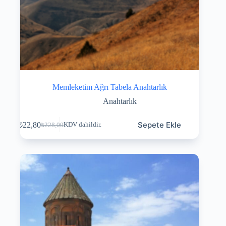
Memleketim Ağrı Tabela Anahtarlık
Anahtarlık
Sepete Ekle
₺
22,80
KDV dahildir.
₺
228,00