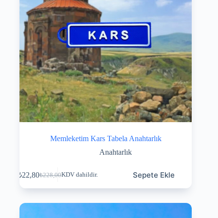
Memleketim Kars Tabela Anahtarlık
Anahtarlık
Sepete Ekle
₺
22,80
KDV dahildir.
₺
228,00