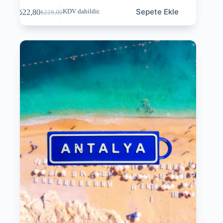
Sepete Ekle
₺
22,80
KDV dahildir.
₺
228,00