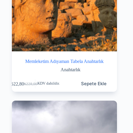
Memleketim Adıyaman Tabela Anahtarlık
Anahtarlık
Sepete Ekle
₺
22,80
KDV dahildir.
₺
228,00