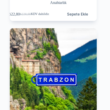
Anahtarlık
Sepete Ekle
₺
22,80
KDV dahildir.
₺
228,00