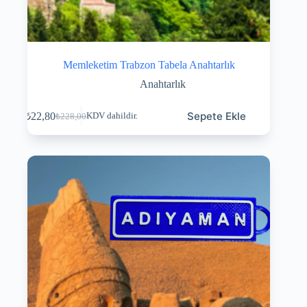
Memleketim Trabzon Tabela Anahtarlık
Anahtarlık
Sepete Ekle
₺
22,80
KDV dahildir.
₺
228,00