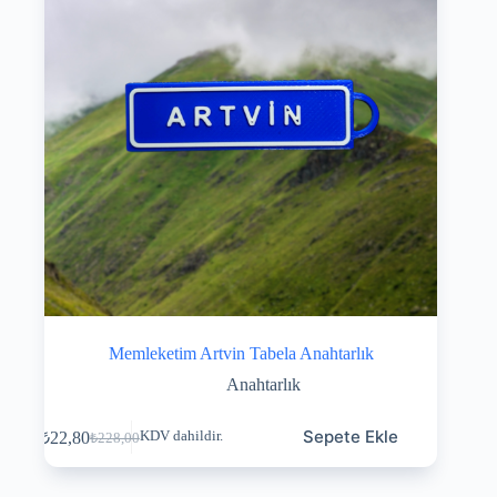
Memleketim Artvin Tabela Anahtarlık
Anahtarlık
Sepete Ekle
₺
22,80
KDV dahildir.
₺
228,00