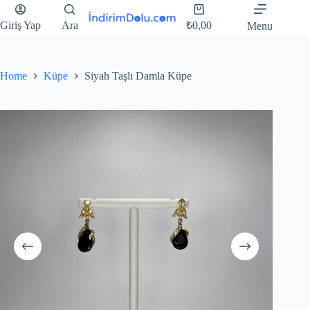
Giriş Yap
Ara
₺
0,00
Menu
Home
Küpe
Siyah Taşlı Damla Küpe