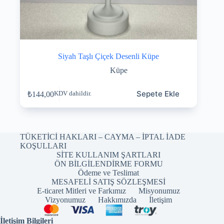
Siyah Taşlı Çiçek Desenli Küpe
Küpe
Sepete Ekle
₺
144,00
KDV dahildir.
TÜKETİCİ HAKLARI – CAYMA – İPTAL İADE
KOŞULLARI
SİTE KULLANIM ŞARTLARI
ÖN BİLGİLENDİRME FORMU
Ödeme ve Teslimat
MESAFELİ SATIŞ SÖZLEŞMESİ
E-ticaret Mitleri ve Farkımız
Misyonumuz
Vizyonumuz
Hakkımızda
İletişim
İletişim Bilgileri